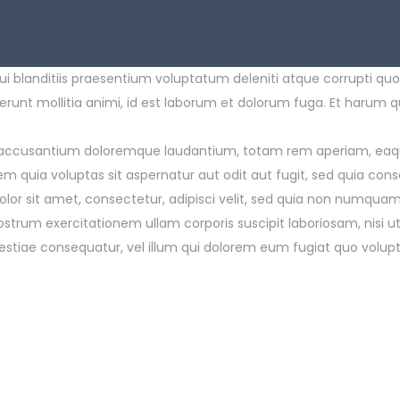
i blanditiis praesentium voluptatum deleniti atque corrupti quo
serunt mollitia animi, id est laborum et dolorum fuga. Et harum q
m accusantium doloremque laudantium, totam rem aperiam, eaque 
 quia voluptas sit aspernatur aut odit aut fugit, sed quia con
olor sit amet, consectetur, adipisci velit, sed quia non numqu
strum exercitationem ullam corporis suscipit laboriosam, nisi
olestiae consequatur, vel illum qui dolorem eum fugiat quo volupt