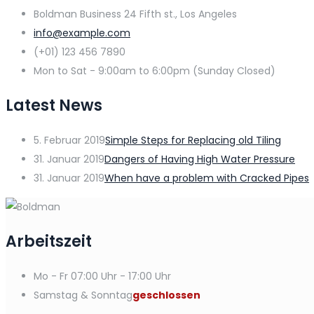
Boldman Business 24 Fifth st., Los Angeles
info@example.com
(+01) 123 456 7890
Mon to Sat - 9:00am to 6:00pm (Sunday Closed)
Latest News
5. Februar 2019
Simple Steps for Replacing old Tiling
31. Januar 2019
Dangers of Having High Water Pressure
31. Januar 2019
When have a problem with Cracked Pipes
Arbeitszeit
Mo - Fr
07:00 Uhr - 17:00 Uhr
Samstag & Sonntag
geschlossen