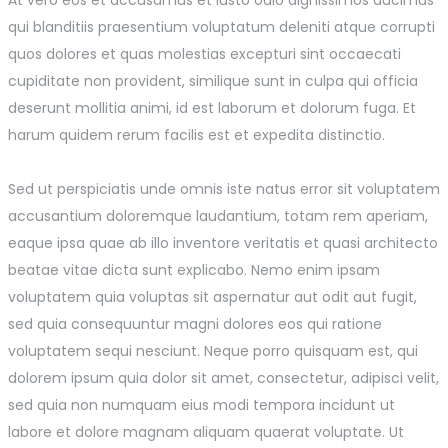
qui blanditiis praesentium voluptatum deleniti atque corrupti
quos dolores et quas molestias excepturi sint occaecati
cupiditate non provident, similique sunt in culpa qui officia
deserunt mollitia animi, id est laborum et dolorum fuga. Et
harum quidem rerum facilis est et expedita distinctio.
Sed ut perspiciatis unde omnis iste natus error sit voluptatem
accusantium doloremque laudantium, totam rem aperiam,
eaque ipsa quae ab illo inventore veritatis et quasi architecto
beatae vitae dicta sunt explicabo. Nemo enim ipsam
voluptatem quia voluptas sit aspernatur aut odit aut fugit,
sed quia consequuntur magni dolores eos qui ratione
voluptatem sequi nesciunt. Neque porro quisquam est, qui
dolorem ipsum quia dolor sit amet, consectetur, adipisci velit,
sed quia non numquam eius modi tempora incidunt ut
labore et dolore magnam aliquam quaerat voluptate. Ut