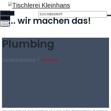
TOGGLE
... wir machen das!
MENU
Plumbing
Tischlerei Kleinhans
/
Plumbing
At vero eos et accusamus et iusto odio dignissimos ducimus